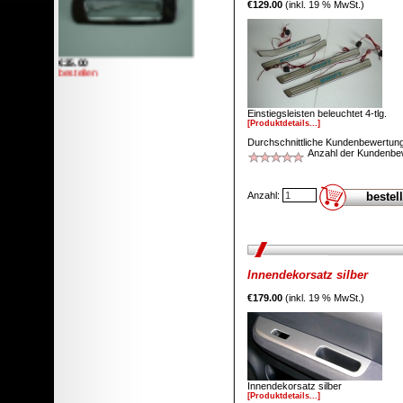
€129.00
(inkl. 19 % MwSt.)
€35.00
bestellen
Spiegelcover Chrom mit LED-
Einstiegsleisten beleuchtet 4-tlg.
Blinker
[Produktdetails...]
Durchschnittliche Kundenbewertung
Anzahl der Kundenbe
Anzahl:
€89.00
bestellen
Seitenschweller EXTREME
Innendekorsatz silber
€179.00
(inkl. 19 % MwSt.)
€345.00
Innendekorsatz silber
€209.00
[Produktdetails...]
Sie sparen: €136.00