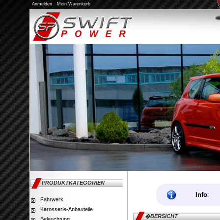
Anmelden
Mein Warenkorb
Kofferraumwanne
€69.00
bestellen
Elektr. Au�enspiegel mit LED
€349.00
bestellen
PRODUKTKATEGORIEN
Einstiegsleisten mit LEDs 2-tlg. 3-
Info
:
t�rig
Fahrwerk
Karosserie-Anbauteile
�BERSICHT
Beleuchtung