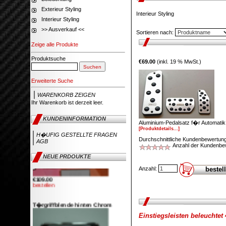
Exterieur Styling
Interieur Styling
Interieur Styling
>> Ausverkauf <<
Sortieren nach:
€199.00
bestellen
Zeige alle Produkte
Produktsuche
Hecksto�stange inkl. Leuchten
€69.00
(inkl. 19 % MwSt.)
Erweiterte Suche
WARENKORB ZEIGEN
Ihr Warenkorb ist derzeit leer.
€746.00
KUNDENINFORMATION
€449.00
Aluminium-Pedalsatz f�r Automatik 
Sie sparen: €297.00
[Produktdetails...]
bestellen
H�UFIG GESTELLTE FRAGEN
Durchschnittliche Kundenbewertung
AGB
Anzahl der Kundenbe
Frontgrillblende Chrom
NEUE PRDOUKTE
Anzahl:
€109.00
bestellen
T�rgriffblende hinten Chrom
Einstiegsleisten beleuchtet 4