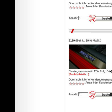
bestellen
Durchschnittliche Kundenbewertung
Anzahl der Kundenbe
R�ckleuchtenblendensatz
schwarz
Anzahl:
€199.00
(inkl. 19 % MwSt.)
€106.00
bestellen
Nebellampenschutz Typ
Honycomb schwarz
Einstiegsleisten mit LEDs 2-tlg. 3-t
[Produktdetails...]
Durchschnittliche Kundenbewertung
Anzahl der Kundenbe
€69.00
bestellen
Anzahl: